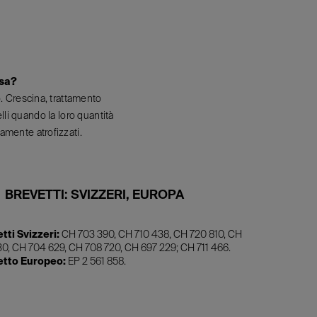
osa?
o. Crescina, trattamento
lli quando la loro quantità
amente atrofizzati.
BREVETTI: SVIZZERI, EUROPA
tti Svizzeri:
CH 703 390, CH 710 438, CH 720 810, CH
30, CH 704 629, CH 708 720, CH 697 229; CH 711 466.
etto Europeo:
EP 2 561 858.