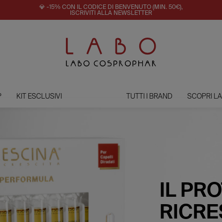
💎 -15% CON IL CODICE DI BENVENUTO (MIN. 50€),
ISCRIVITI ALLA NEWSLETTER
P
KIT ESCLUSIVI
TUTTI I BRAND
SCOPRI L
IL PR
RICRE