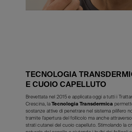
TECNOLOGIA TRANSDERMI
E CUOIO CAPELLUTO
Brevettata nel 2015 e applicata oggi a tutti i Tratt
Crescina, la
Tecnologia Transdermica
permette
sostanze attive di penetrare nel sistema pilifero n
tramite l’apertura del follicolo ma anche attraverso 
strati cutanei del cuoio capelluto. Stimolando la c
naturale del capello e aiutando i bulbi dei follicoli at