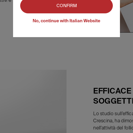
CONFIRM
No, continue with Italian Website
EFFICACE
SOGGETTI
Lo studio sull’eff
Crescina, ha dimost
nell’attività del f