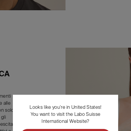
CA
amenti
 alle
Looks like you're in United States!
on solo
You want to visit the Labo Suisse
gli
International Website?
rescita
tivi e