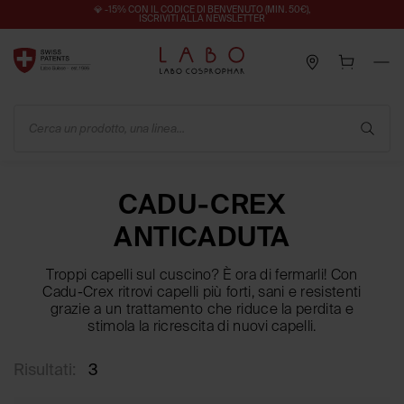
💎 -15% CON IL CODICE DI BENVENUTO (MIN. 50€),
ISCRIVITI ALLA NEWSLETTER
Cerca un prodotto, una linea...
CADU-CREX
ANTICADUTA
Troppi capelli sul cuscino? È ora di fermarli! Con
Cadu-Crex ritrovi capelli più forti, sani e resistenti
grazie a un trattamento che riduce la perdita e
stimola la ricrescita di nuovi capelli.
Risultati:
3