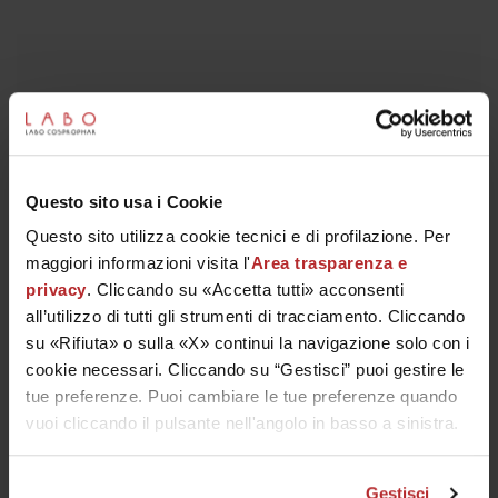
ISCRIVITI ALLA NEWSLETTER
Questo sito usa i Cookie
Questo sito utilizza cookie tecnici e di profilazione. Per
maggiori informazioni visita l'
Area trasparenza e
privacy
. Cliccando su «Accetta tutti» acconsenti
Looks like you're in United States!
all’utilizzo di tutti gli strumenti di tracciamento. Cliccando
You want to visit the Labo Suisse
su «Rifiuta» o sulla «X» continui la navigazione solo con i
International Website?
cookie necessari. Cliccando su “Gestisci” puoi gestire le
tue preferenze. Puoi cambiare le tue preferenze quando
CONFIRM
vuoi cliccando il pulsante nell'angolo in basso a sinistra.
IL TUO SCONTO DI BENVENUTO
Iscriviti alla newsletter e ricevi il
promocode -15%
da usare
sul tuo primo ordine (spesa minima 50€). Spedizione
sempre gratuita.
Gestisci
No, continue with Italian Website