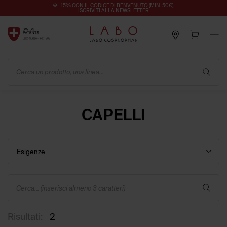
💎 -15% CON IL CODICE DI BENVENUTO (MIN. 50€),
ISCRIVITI ALLA NEWSLETTER
Cerca un prodotto, una linea...
CAPELLI
Esigenze
Cerca... (inserisci almeno 3 caratteri)
Risultati:
2