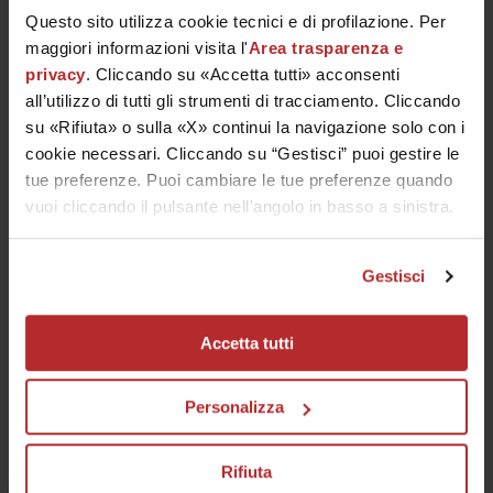
Questo sito utilizza cookie tecnici e di profilazione. Per
maggiori informazioni visita l'
Area trasparenza e
privacy
. Cliccando su «Accetta tutti» acconsenti
Looks like you're in United States!
all’utilizzo di tutti gli strumenti di tracciamento. Cliccando
You want to visit the Labo Suisse
su «Rifiuta» o sulla «X» continui la navigazione solo con i
International Website?
cookie necessari. Cliccando su “Gestisci” puoi gestire le
tue preferenze. Puoi cambiare le tue preferenze quando
Protocollo Crescina Isole Follicolari
CONFIRM
vuoi cliccando il pulsante nell'angolo in basso a sinistra.
IL TUO SCONTO DI BENVENUTO
415,00
€
490,00
€
Iscriviti alla newsletter e ricevi il
promocode -15%
da usare
sul tuo primo ordine (spesa minima 50€). Spedizione
sempre gratuita.
Gestisci
Dettagli
No, continue with Italian Website
Il tuo indirizzo email
Accetta tutti
Ho letto l’informativa privacy e acconsento al trattamento dei
miei dati per ricevere comunicazioni e offerte promozionali,
Personalizza
anche con strumenti automatizzati.
Link all'informativa
ISCRIVITI
Rifiuta