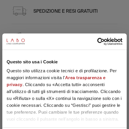
SPEDIZIONE E RESI GRATUITI
CAMPIONI OMAGGIO
Questo sito usa i Cookie
CONFEZIONE ESCLUSIVA
Questo sito utilizza cookie tecnici e di profilazione. Per
maggiori informazioni visita l'
Area trasparenza e
privacy
. Cliccando su «Accetta tutti» acconsenti
PAGAMENTO IN 3 RATE
Looks like you're in United States!
all’utilizzo di tutti gli strumenti di tracciamento. Cliccando
You want to visit the Labo Suisse
su «Rifiuta» o sulla «X» continui la navigazione solo con i
International Website?
cookie necessari. Cliccando su “Gestisci” puoi gestire le
tue preferenze. Puoi cambiare le tue preferenze quando
CONFIRM
vuoi cliccando il pulsante nell'angolo in basso a sinistra.