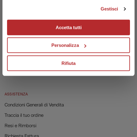
SCOPRI LABO
Gestisci
No, continue with Italian Website
Labo nel Mondo
Accetta tutti
Labo Forest
Labo & Alice for Children
Personalizza
Lavora con Labo
Diventa Farmacia Autorizzata
Rifiuta
Consulenza Personalizzata
ASSISTENZA
Condizioni Generali di Vendita
Traccia il tuo ordine
Resi e Rimborsi
Richiesta Fattura