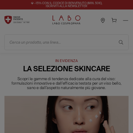
💎 -15% CON IL CODICE DI BENVENUTO (MIN. 50€),
ISCRIVITI ALLA NEWSLETTER
Cerca un prodotto, una linea...
IN EVIDENZA
LA SELEZIONE SKINCARE
Scopri le gamme di tendenza dedicate alla cura del viso:
formulazioni innovative e dall’efficacia testata per un viso bello,
sano e dall’aspetto naturalmente più giovane.