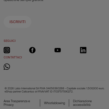
ISCRIVITI
SEGUICI
CONTATTACI
© 2026 Labo International Srl P.IVA 04656360288 - Capitale sociale: 1.500.000 euro.
eShop partner Calicantus srl P.IVA/VAT ID IT03757590272.
Area Trasparenza e
Dichiarazione
Whistleblowing
Privacy
accessibilità