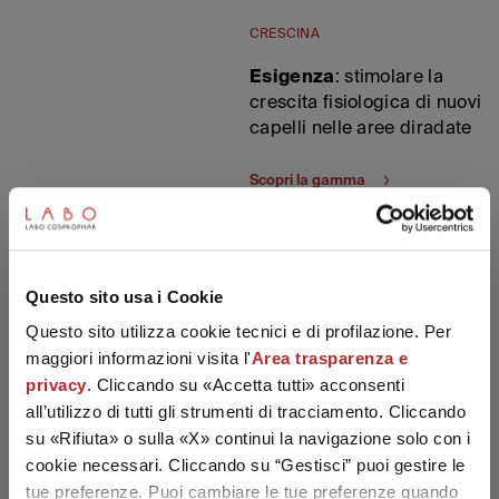
CRESCINA
Esigenza
: stimolare la
crescita fisiologica di nuovi
capelli nelle aree diradate
Scopri la gamma
RINFOLTINA
Questo sito usa i Cookie
Esigenza
: capelli più forti,
più corposi, spessi e
Questo sito utilizza cookie tecnici e di profilazione. Per
lucenti
maggiori informazioni visita l'
Area trasparenza e
privacy
. Cliccando su «Accetta tutti» acconsenti
Scopri la gamma
Looks like you're in United States!
all’utilizzo di tutti gli strumenti di tracciamento. Cliccando
You want to visit the Labo Suisse
su «Rifiuta» o sulla «X» continui la navigazione solo con i
International Website?
cookie necessari. Cliccando su “Gestisci” puoi gestire le
CADU-CREX
tue preferenze. Puoi cambiare le tue preferenze quando