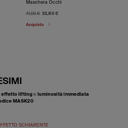
Maschera Occhi
41,00 €
32,80 €
Acquista
ESIMI
,
effetto lifting
e
luminosità immediata
codice MASK20
EFFETTO SCHIARENTE