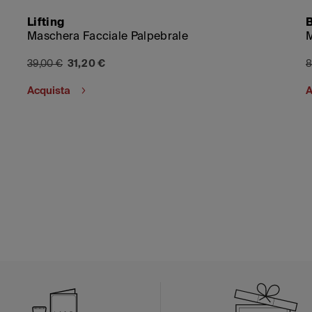
Lifting
B
Maschera Facciale Palpebrale
M
39,00 €
31,20 €
8
Acquista
A