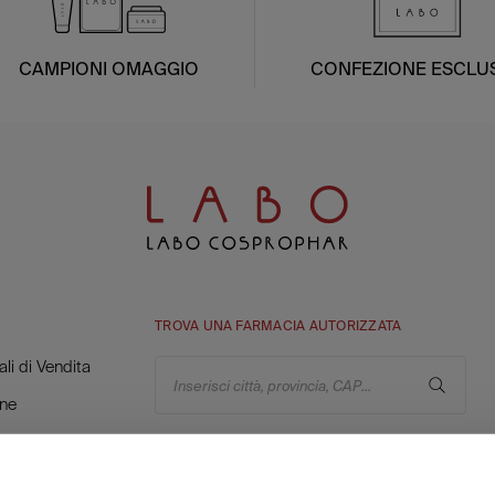
CAMPIONI OMAGGIO
CONFEZIONE ESCLUS
TROVA UNA FARMACIA AUTORIZZATA
li di Vendita
Inserisci città, provincia, CAP...
ine
a