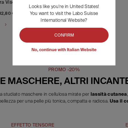
a Viso
Maschera Occhi
Looks like you're in United States!
You want to visit the Labo Suisse
32,80 €
31,00 €
24,80 €
International Website?
a
Acquista
CONFIRM
No, continue with Italian Website
PROMO -20%
E MASCHERE, ALTRI INCANT
o ha studiato maschere in cellulosa mirate per
lassità cutanea
i bellezza per una pelle più tonica, compatta e radiosa.
Usa il 
EFFETTO TENSORE