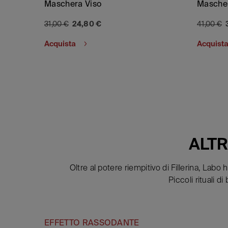
Maschera Viso
Mascher
31,00 €
24,80 €
41,00 €
Acquista
Acquist
ALTR
Oltre al potere riempitivo di Fillerina, Lab
Piccoli rituali d
EFFETTO RASSODANTE