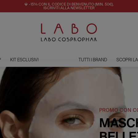
💎 -15% CON IL CODICE DI BENVENUTO (MIN. 50€),
ISCRIVITI ALLA NEWSLETTER
P
KIT ESCLUSIVI
TUTTI I BRAND
SCOPRI L
PROMO CON C
MASCH
BELLE