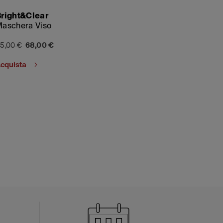
right&Clear
aschera Viso
5,00 €
68,00 €
cquista