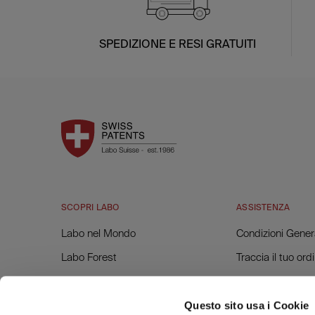
SPEDIZIONE E RESI GRATUITI
SCOPRI LABO
ASSISTENZA
Labo nel Mondo
Condizioni Genera
Labo Forest
Traccia il tuo ord
Labo & Alice for Children
Resi e Rimborsi
Lavora con Labo
Richiesta Fattur
Questo sito usa i Cookie