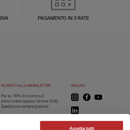
IVA
PAGAMENTO IN 3 RATE
ISCRIVITI ALLA NEWSLETTER
SEGUICI
Per te -15% di sconto sul
primo ordine (spesa minima 50€).
Spedizione sempre gratuita!
CONTATTACI
Accetta tutti