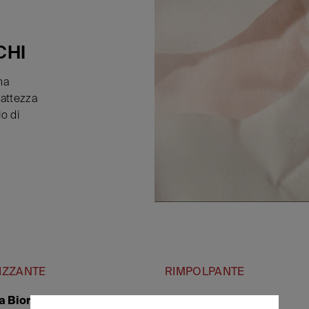
R
CHI
na
attezza
lo di
LIZZANTE
RIMPOLPANTE
na Biorevitalizing
Fillerina