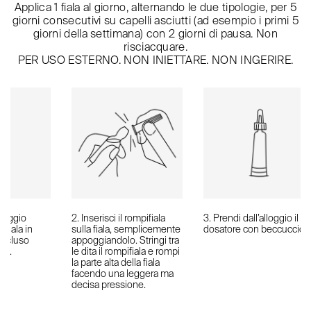
Applica 1 fiala al giorno, alternando le due tipologie, per 5
giorni consecutivi su capelli asciutti (ad esempio i primi 5
giorni della settimana) con 2 giorni di pausa. Non
risciacquare.
PER USO ESTERNO. NON INIETTARE. NON INGERIRE.
lloggio
2. Inserisci il rompifiala
3. Prendi dall’alloggio il
ifiala in
sulla fiala, semplicemente
dosatore con beccuccio.
 incluso
appoggiandolo. Stringi tra
ne.
le dita il rompifiala e rompi
la parte alta della fiala
facendo una leggera ma
decisa pressione.