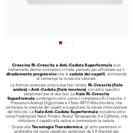
Crescina Ri-Crescita e Anti-Caduta Superformula
è un
trattamento dermo-cosmetico in fiale, pensato per affrontare sia il
diradamento progressivo
che la
caduta dei capelli
, stimolando
al contempo la ricrescita naturale.
La formula avanzata unisce due fasi mirate:
Ri-Crescita (fiale
ambra)
e
Anti-Caduta (fiale incolore)
, con attivi specifici
selezionati per le due fasi. Le
fiale Ri-Crescita
Superformula
contengono attivi come il complesso Ri-Crescita, il
Potassium Azeloyl Diglycinate e il Neo-MITO Mitochondria, che
stimolano la crescita dei capelli e supportano la salute mitocondriale
del follicolo. Le
fiale Anti-Caduta Superformula
includono attivi
come Hydrolyzed Yeast Protein, Acetyl Tetrapeptide-3 e Caffeina, che
rinforzano il capello alla radice e contrastano la caduta.
Grazie alla
Tecnologia Transdermica
, gli attivi penetrano in
profondità nel cuoio capelluto, potenziati da 5 Enhancer per