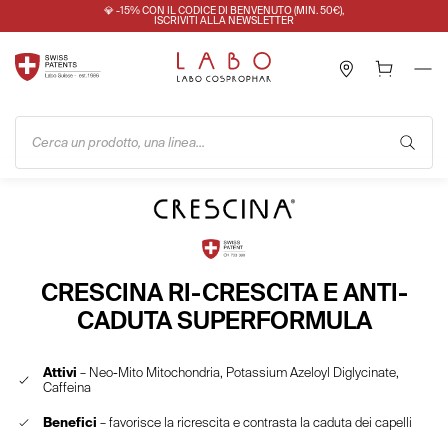
💎 -15% CON IL CODICE DI BENVENUTO (MIN. 50€),
ISCRIVITI ALLA NEWSLETTER
Cerca un prodotto, una linea...
CRESCINA RI-CRESCITA E ANTI-
CADUTA SUPERFORMULA
Attivi
– Neo-Mito Mitochondria, Potassium Azeloyl Diglycinate,
Caffeina
Benefici
– favorisce la ricrescita e contrasta la caduta dei capelli