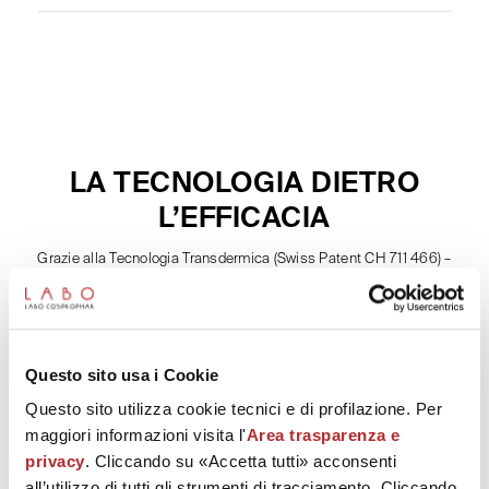
LA TECNOLOGIA DIETRO
L’EFFICACIA
Grazie alla Tecnologia Transdermica (Swiss Patent CH 711 466) –
ispirata alla metodologia della medicina estetica e brevettata nel 2015
– Labo supera le frontiere della scienza dermo-cosmetica divenendo la
prima azienda a sviluppare una nuova tecnica di penetrazione dei
principi attivi, senza iniezioni, attraverso epidermide e derma.
Questo sito usa i Cookie
Questo sito utilizza cookie tecnici e di profilazione. Per
Scopri di più
maggiori informazioni visita l'
Area trasparenza e
privacy
. Cliccando su «Accetta tutti» acconsenti
all’utilizzo di tutti gli strumenti di tracciamento. Cliccando