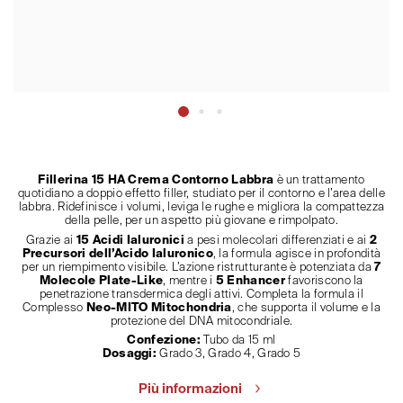
Fillerina 15 HA Crema Contorno Labbra
è un trattamento
quotidiano a doppio effetto filler, studiato per il contorno e l’area delle
labbra. Ridefinisce i volumi, leviga le rughe e migliora la compattezza
della pelle, per un aspetto più giovane e rimpolpato.
Grazie ai
15 Acidi Ialuronici
a pesi molecolari differenziati e ai
2
Precursori dell’Acido Ialuronico
, la formula agisce in profondità
per un riempimento visibile. L’azione ristrutturante è potenziata da
7
Molecole Plate-Like
, mentre i
5 Enhancer
favoriscono la
penetrazione transdermica degli attivi. Completa la formula il
Complesso
Neo-MITO Mitochondria
, che supporta il volume e la
protezione del DNA mitocondriale.
Confezione:
Tubo da 15 ml
Dosaggi:
Grado 3, Grado 4, Grado 5
Più informazioni