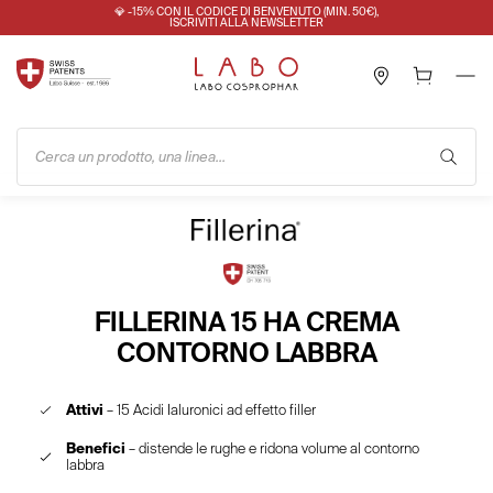
💎 -15% CON IL CODICE DI BENVENUTO (MIN. 50€),
ISCRIVITI ALLA NEWSLETTER
Cerca un prodotto, una linea...
FILLERINA 15 HA CREMA
CONTORNO LABBRA
Attivi
– 15 Acidi Ialuronici ad effetto filler
Benefici
– distende le rughe e ridona volume al contorno
labbra