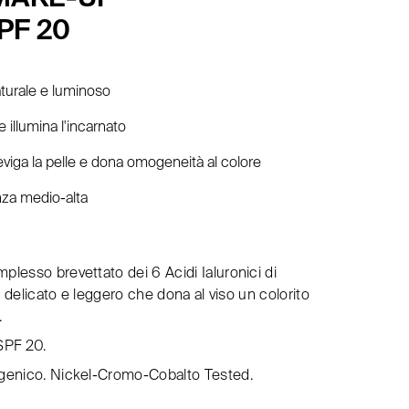
PF 20
aturale e luminoso
 illumina l'incarnato
leviga la pelle e dona omogeneità al colore
nza medio-alta
plesso brevettato dei 6 Acidi Ialuronici di
o delicato e leggero che dona al viso un colorito
.
 SPF 20.
genico. Nickel-Cromo-Cobalto Tested.