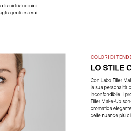
di acidi ialuronici
gli agenti esterni.
COLORI DI TEND
LO STILE 
Con Labo Filler Ma
la sua personalità 
inconfondibile. I pr
Filler Make-Up son
cromatica elegante
delle nuance più cla