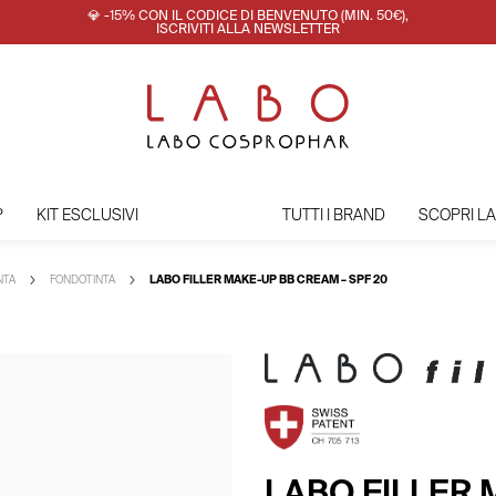
💎 -15% CON IL CODICE DI BENVENUTO (MIN. 50€),
ISCRIVITI ALLA NEWSLETTER
P
KIT ESCLUSIVI
TUTTI I BRAND
SCOPRI L
NTA
FONDOTINTA
LABO FILLER MAKE-UP BB CREAM – SPF 20
LABO FILLER