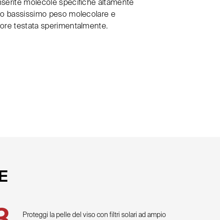
nserite molecole specifiche altamente
o o bassissimo peso molecolare e
 ore testata sperimentalmente.
E
Proteggi la pelle del viso con filtri solari ad ampio