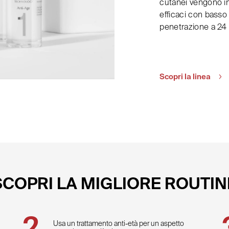
cutanei vengono i
efficaci con bass
penetrazione a 24
Scopri la linea
SCOPRI LA MIGLIORE ROUTIN
Usa un trattamento anti-età per un aspetto