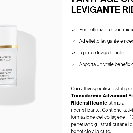
LEVIGANTE R
Per pelli mature, con micr
Ad effetto levigante e ride
Ripara e leviga la pelle
Apporta un vitale beneficio
Con attivi specifici testati pe
Transdermic Advanced Fo
Ridensificante
stimola il r
ridensificante. Contiene attiv
formazione del collagene. I 10
penetrano gli strati cutanei
beneficio alla cute.