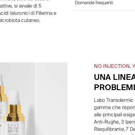
Domande frequenti
tive, si avvale di 5
idi Ialuronici di Fillerina e
microbiota cutaneo.
NO INJECTION,
UNA LINEA
PROBLEMI
Labo Transdermic A
gamme che rispondo
alle principali esig
Anti-Rughe, 3 Ipers
Riequilibrante, 7 De