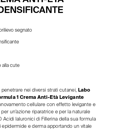
IDENSIFICANTE
orilievo segnato
nsificante
 alla cute
r penetrare nei diversi strati cutanei,
Labo
rmula 1 Crema Anti-Età Levigante
innovamento cellulare con effetto levigante e
i per un’azione riparatrice e per la naturale
 Acidi Ialuronici di Fillerina della sua formula
 di epidermide e derma apportando un vitale