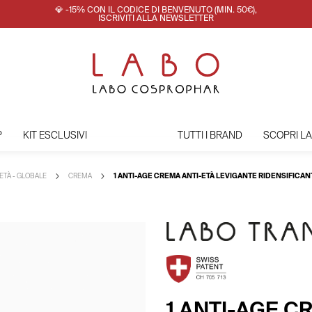
💎 -15% CON IL CODICE DI BENVENUTO (MIN. 50€),
ISCRIVITI ALLA NEWSLETTER
P
KIT ESCLUSIVI
TUTTI I BRAND
SCOPRI L
ETÀ - GLOBALE
CREMA
1 ANTI-AGE CREMA ANTI-ETÀ LEVIGANTE RIDENSIFICAN
1 ANTI-AGE C