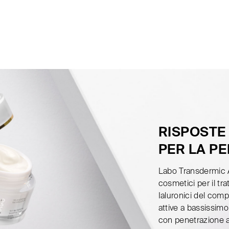
RISPOSTE
PER LA PE
Labo Transdermic A
cosmetici per il tr
Ialuronici del comp
attive a bassissim
con penetrazione a