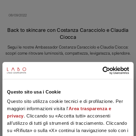
08/09/2022
Back to skincare con Costanza Caracciolo e Claudia
Ciocca
Segui le nostre Ambassador Costanza Caracciolo e Claudia Ciocca:
scopri come ritrovare luminosità, compattezza, levigatezza, splendore.
Leggi l'articolo
06/09/2022
Questo sito usa i Cookie
Labo in Kenya per Alice for Children
Questo sito utilizza cookie tecnici e di profilazione. Per
maggiori informazioni visita l'
Area trasparenza e
Labo supporta il progetto della onlus Alice fo Children in Kenya con un
privacy
. Cliccando su «Accetta tutti» acconsenti
contributo per laboratorio informatico dell'orfanotrofio Alice Village.
Looks like you're in United States!
all’utilizzo di tutti gli strumenti di tracciamento. Cliccando
You want to visit the Labo Suisse
su «Rifiuta» o sulla «X» continui la navigazione solo con i
Leggi l'articolo
International Website?