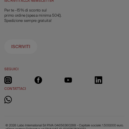
ISCRIVITI ALLA NEWSLETTER
Per te -15% di sconto sul
primo ordine (spesa minima 50€).
Spedizione sempre gratuita!
ISCRIVITI
SEGUICI
CONTATTACI
© 2026 Labo International Srl P.IVA 04656360288 - Capitale sociale: 1.500.000 euro.
eShop partner Calicantus srl P.IVA/VAT ID IT03757590272.