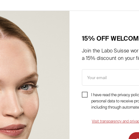
Intensive Moisturizing Cream
0,00
€
Details
15% OFF WELCOM
Join the Labo Suisse worl
a 15% discount on your fir
Your email
I have read the privacy pol
personal data to receive p
including through automate
Visit transparency and priva