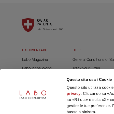
DISCOVER LABO
HELP
Labo Magazine
General Conditions of Sa
Labo in the World
Track your Order
Labo Forest
Returns and Refunds
Questo sito usa i Cookie
Invoice Request
Questo sito utilizza cookie 
privacy
. Cliccando su «Acc
Contacts and Assistanc
su «Rifiuta» o sulla «X» c
FAQs
gestire le tue preferenze. 
basso a sinistra.