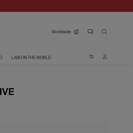
Worldwide
O
LABO IN THE WORLD
IVE