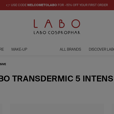
👉 USE CODE
WELCOMETOLABO
FOR –15% OFF YOUR FIRST ORDER
RE
MAKE-UP
ALL BRANDS
DISCOVER LAB
SIVE
BO TRANSDERMIC 5 INTENS