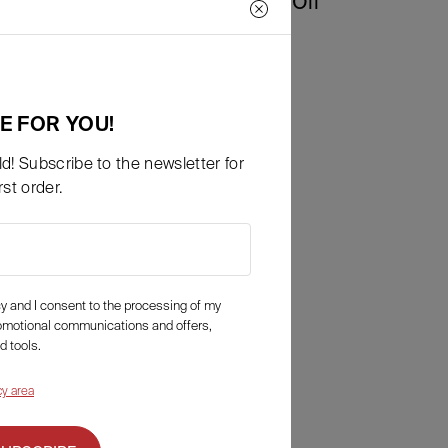
Intensive Ultra Nourishing Oil
0,00
€
Details
E FOR YOU!
d! Subscribe to the newsletter for
st order.
icy and I consent to the processing of my
romotional communications and offers,
d tools.
cy area