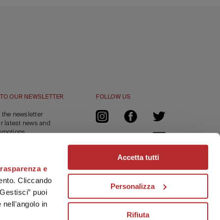
 TO OUR NEWSLETTER
FOLLOW US
 the newsletter
ur latest news and
omotions.
a -15% off
 online order.
Accetta tutti
trasparenza e
RIBE
amento. Cliccando
Personalizza
Gestisci” puoi
 nell'angolo in
Rifiuta