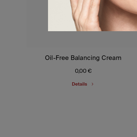
Oil-Free Balancing Cream
0,00
€
Details