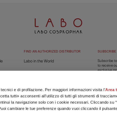
FIND AN AUTHORIZED DISTRIBUTOR
SUBSCRIBE
le
Labo in the World
Subscribe to
to receive o
exclusive pr
You will get 
on your first
tecnici e di profilazione. Per maggiori informazioni visita l'
Area 
SUBSC
etta tutti» acconsenti all’utilizzo di tutti gli strumenti di tracci
e
ontinui la navigazione solo con i cookie necessari. Cliccando su “
Puoi cambiare le tue preferenze quando vuoi cliccando il pulsante