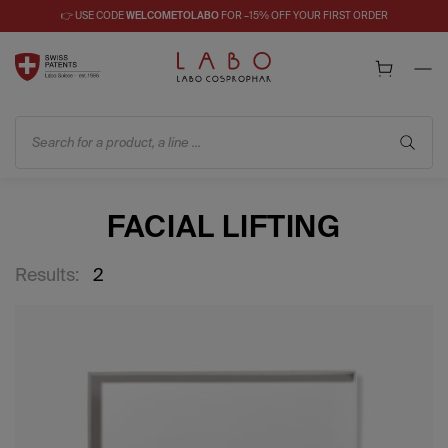
👉 USE CODE
WELCOMETOLABO
FOR –15% OFF YOUR FIRST ORDER
Search for a product, a line ...
FACIAL LIFTING
Results:
2