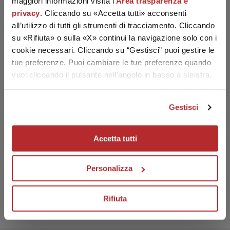
maggiori informazioni visita l'
Area trasparenza e
privacy
. Cliccando su «Accetta tutti» acconsenti
all’utilizzo di tutti gli strumenti di tracciamento. Cliccando
su «Rifiuta» o sulla «X» continui la navigazione solo con i
cookie necessari. Cliccando su “Gestisci” puoi gestire le
tue preferenze. Puoi cambiare le tue preferenze quando
vuoi cliccando il pulsante nell'angolo in basso a sinistra.
15% OFF WELCOME FOR YOU!
Facial Lifting Dense Cream
Join the Labo Suisse world! Subscribe to the newsletter for a
15% discount on your first order.
Gestisci
70,00
€
a partire da
Your email
Details
Accetta tutti
I have read the privacy policy and I consent to the processing of
my personal data to receive promotional communications and
offers, including through automated tools.
Personalizza
Visit transparency and privacy area
SUBSCRIBE
Rifiuta