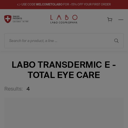
👉 USE CODE
WELCOMETOLABO
FOR –15% OFF YOUR FIRST ORDER
Search for a product, a line ...
LABO TRANSDERMIC E -
TOTAL EYE CARE
Results:
4