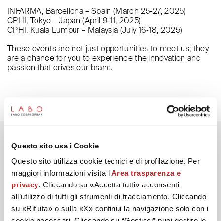
INFARMA, Barcellona – Spain (March 25-27, 2025)
CPHI, Tokyo – Japan (April 9-11, 2025)
CPHI, Kuala Lumpur – Malaysia (July 16-18, 2025)
These events are not just opportunities to meet us; they
are a chance for you to experience the innovation and
passion that drives our brand.
Questo sito usa i Cookie
Questo sito utilizza cookie tecnici e di profilazione. Per
maggiori informazioni visita l'
Area trasparenza e
DISCOVER LABO
privacy
. Cliccando su «Accetta tutti» acconsenti
Labo Magazine
all’utilizzo di tutti gli strumenti di tracciamento. Cliccando
su «Rifiuta» o sulla «X» continui la navigazione solo con i
Labo in the World
cookie necessari. Cliccando su “Gestisci” puoi gestire le