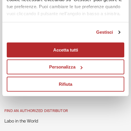
Labo Forest
tue preferenze. Puoi cambiare le tue preferenze quando
vuoi cliccando il pulsante nell'angolo in basso a sinistra.
HELP
Gestisci
General Conditions of Sale
Track your Order
Accetta tutti
Returns and Refunds
Personalizza
Invoice Request
Contacts and Assistance
Rifiuta
FAQs
FIND AN AUTHORIZED DISTRIBUTOR
Labo in the World