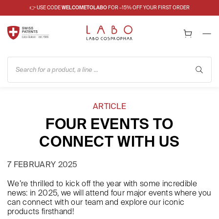
👉 USE CODE
WELCOMETOLABO
FOR –15% OFF YOUR FIRST ORDER
Search for a product, a line ...
ARTICLE
FOUR EVENTS TO
CONNECT WITH US
7 FEBRUARY 2025
We’re thrilled to kick off the year with some incredible
news: in 2025, we will attend four major events where you
can connect with our team and explore our iconic
products firsthand!