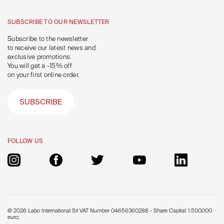
SUBSCRIBE TO OUR NEWSLETTER
Subscribe to the newsletter
to receive our latest news and
exclusive promotions.
You will get a -15% off
on your first online order.
SUBSCRIBE
FOLLOW US
© 2026 Labo International Srl VAT Number 04656360288 - Share Capital: 1.500.000
euro;